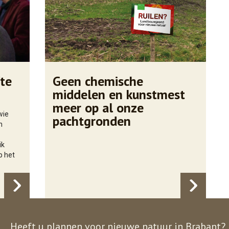
te
Geen chemische
middelen en kunstmest
meer op al onze
wie
pachtgronden
n
ik
p het
Heeft u plannen voor nieuwe natuur in Brabant?