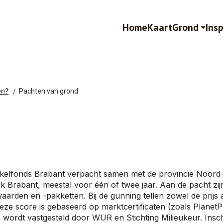
Home
Kaart
Grond
Insp
en?
Pachten van grond
kelfonds Brabant verpacht samen met de provincie Noord-
 Brabant, meestal voor één of twee jaar. Aan de pacht z
aarden en -pakketten. Bij de gunning tellen zowel de prijs
eze score is gebaseerd op marktcertificaten (zoals PlanetPr
 wordt vastgesteld door WUR en Stichting Milieukeur. Insch