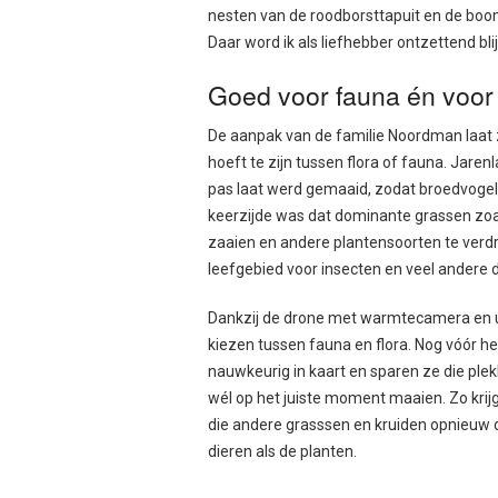
nesten van de roodborsttapuit en de boom
Daar word ik als liefhebber ontzettend blij
Goed voor fauna én voor 
De aanpak van de familie Noordman laat
hoeft te zijn tussen flora of fauna. Jar
pas laat werd gemaaid, zodat broedvogels
keerzijde was dat dominante grassen zoal
zaaien en andere plantensoorten te ver
leefgebied voor insecten en veel andere d
Dankzij de drone met warmtecamera en ul
kiezen tussen fauna en flora. Nog vóór h
nauwkeurig in kaart en sparen ze die ple
wél op het juiste moment maaien. Zo krijg
die andere grasssen en kruiden opnieuw de
dieren als de planten.