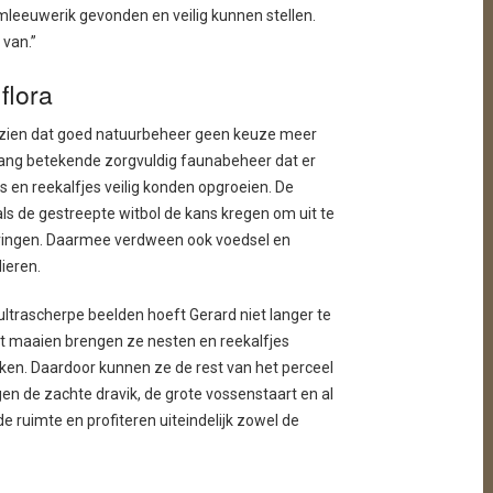
leeuwerik gevonden en veilig kunnen stellen.
 van.”
flora
 zien dat goed natuurbeheer geen keuze meer
enlang betekende zorgvuldig faunabeheer dat er
 en reekalfjes veilig konden opgroeien. De
s de gestreepte witbol de kans kregen om uit te
dringen. Daarmee verdween ook voedsel en
ieren.
trascherpe beelden hoeft Gerard niet langer te
et maaien brengen ze nesten en reekalfjes
kken. Daardoor kunnen ze de rest van het perceel
en de zachte dravik, de grote vossenstaart en al
 ruimte en profiteren uiteindelijk zowel de