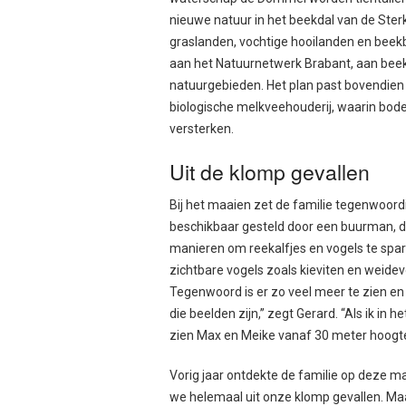
nieuwe natuur in het beekdal van de Sterk
graslanden, vochtige hooilanden en beekb
aan het Natuurnetwerk Brabant, aan beek
natuurgebieden. Het plan past bovendien 
biologische melkveehouderij, waarin bode
versterken.
Uit de klomp gevallen
Bij het maaien zet de familie tegenwoord
beschikbaar gesteld door een buurman, di
manieren om reekalfjes en vogels te spar
zichtbare vogels zoals kieviten en weid
Tegenwoord is er zo veel meer te zien en 
die beelden zijn,” zegt Gerard. “Als ik in
zien Max en Meike vanaf 30 meter hoogte 
Vorig jaar ontdekte de familie op deze ma
we helemaal uit onze klomp gevallen. Maa