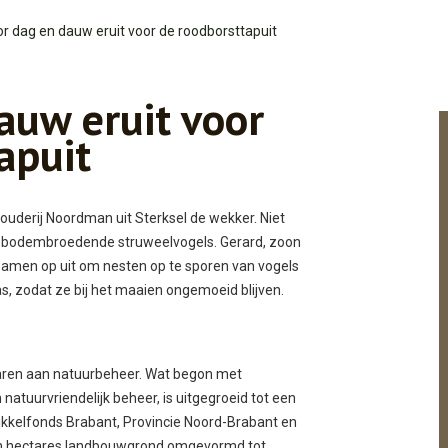
r dag en dauw eruit voor de roodborsttapuit
auw eruit voor
apuit
ouderij Noordman uit Sterksel de wekker. Niet
n bodembroedende struweelvogels. Gerard, zoon
amen op uit om nesten op te sporen van vogels
as, zodat ze bij het maaien ongemoeid blijven.
 jaren aan natuurbeheer. Wat begon met
atuurvriendelijk beheer, is uitgegroeid tot een
ikkelfonds Brabant, Provincie Noord-Brabant en
n hectares landbouwgrond omgevormd tot