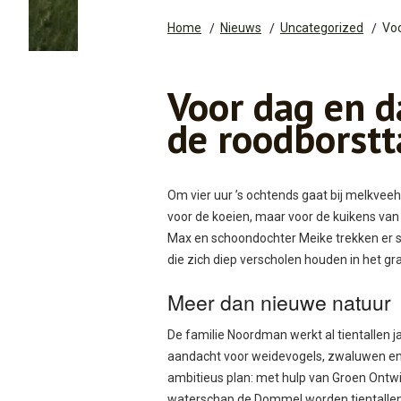
Home
Nieuws
Uncategorized
Voo
Voor dag en d
de roodborstt
Om vier uur ’s ochtends gaat bij melkveeh
voor de koeien, maar voor de kuikens va
Max en schoondochter Meike trekken er s
die zich diep verscholen houden in het gr
Meer dan nieuwe natuur
De familie Noordman werkt al tientallen
aandacht voor weidevogels, zwaluwen en n
ambitieus plan: met hulp van Groen Ontw
waterschap de Dommel worden tientalle