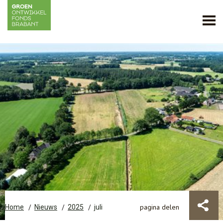
pagina delen
Home
Nieuws
2025
juli