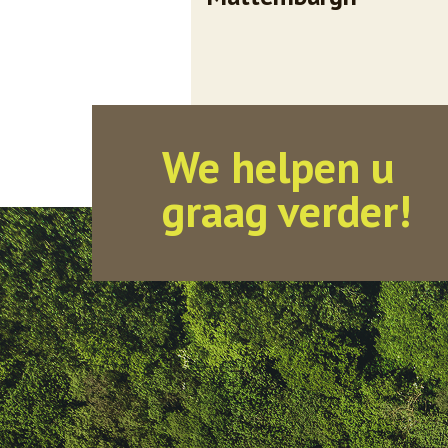
We helpen u
graag verder!