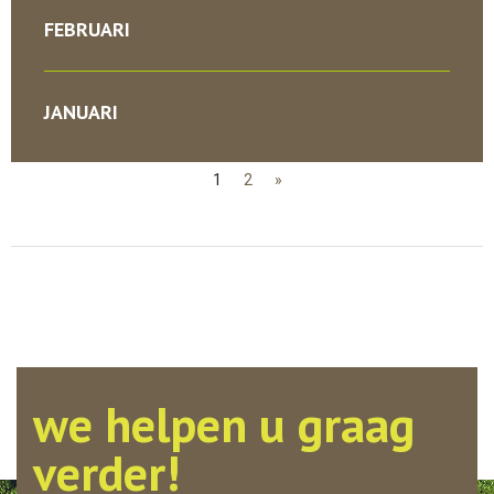
FEBRUARI
JANUARI
1
2
»
we helpen u graag
verder!