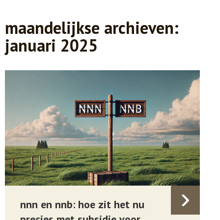
maandelijkse archieven:
januari 2025
nnn en nnb: hoe zit het nu
precies met subsidie voor