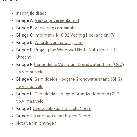
Inschrijfleidraad
Bijlage A:
Verkoopovereenkomst
Bijlage B:
Verklaring combinatie
Bijlage C:
Informatie N10.02 Vochtig Hooiland en KV
Bijlage D:
Waarde van natuurgrond
Bijlage E:
Projectplan Waterwet Natte Natuurparel De
Utrecht
Bijlage F:
Gemiddelde Voorjaars Grondwaterstand (GVG)
t.o.v. maaiveld
Bijlage G:
Gemiddelde Hoogste Grondwaterstand (GHG)
t.o.v. maaiveld
Bijlage H:
Gemiddelde Laagste Grondwaterstand (GLG)
t.o.v. maaiveld
Bijlage I:
Overzichtskaart Utrecht Noord
Bijlage J:
Kaart percelen Utrecht Noord
Nota van Inlichtingen