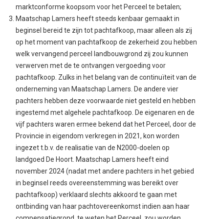
marktconforme koopsom voor het Perceel te betalen;
Maatschap Lamers heeft steeds kenbaar gemaakt in
beginsel bereid te zijn tot pachtafkoop, maar alleen als zij
op het moment van pachtafkoop de zekerheid zou hebben
welk vervangend perceel landbouwgrond zij zou kunnen
verwerven met de te ontvangen vergoeding voor
pachtafkoop. Zulks in het belang van de continuïteit van de
onderneming van Maatschap Lamers. De andere vier
pachters hebben deze voorwaarde niet gesteld en hebben
ingestemd met algehele pachtafkoop. De eigenaren en de
vijf pachters waren ermee bekend dat het Perceel, door de
Provincie in eigendom verkregen in 2021, kon worden
ingezet t.b.v. de realisatie van de N2000-doelen op
landgoed De Hoort. Maatschap Lamers heeft eind
november 2024 (nadat met andere pachters in het gebied
in beginsel reeds overeenstemming was bereikt over
pachtafkoop) verklaard slechts akkoord te gaan met
ontbinding van haar pachtovereenkomst indien aan haar
compensatiegrond, te weten het Perceel, zou worden