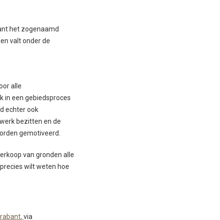
abant het zogenaamd
den valt onder de
or alle
k in een gebiedsproces
d echter ook
twerk bezitten en de
 worden gemotiveerd.
verkoop van gronden alle
 precies wilt weten hoe
Brabant
,
via