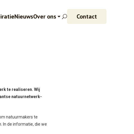
iratie
Nieuws
Over ons
Contact
k te realiseren. Wij
bantse natuurnetwerk-
r om natuurmakers te
 In de informatie, die we