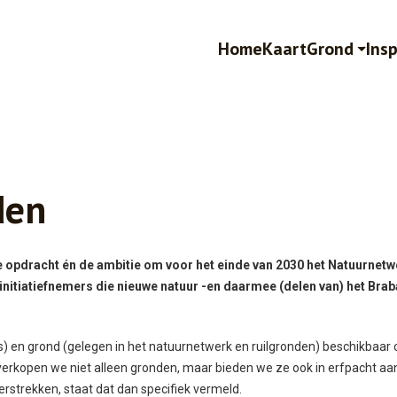
Home
Kaart
Grond
Insp
den
 opdracht én de ambitie om voor het einde van 2030 het Natuurnetwer
 initiatiefnemers die nieuwe natuur -en daarmee (delen van) het Bra
es) en grond (gelegen in het natuurnetwerk en ruilgronden) beschikbaa
erkopen we niet alleen gronden, maar bieden we ze ook in erfpacht aan.
rstrekken, staat dat dan specifiek vermeld.