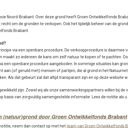
vincie Noord-Brabant. Over deze grond heeft Groen Ontwikkelfonds Br
t recht om de gronden te verkopen. Ook het tijdelijk beheer van de gron
elfonds Brabant.
ond?
rincipe via een openbare procedure. De verkoopprocedure is daarmee vo
 maakt zo iedereen de kans om zelf natuur te kopen of te pachten. Oo
via een openbare procedure aangeboden. In sommige situaties kan gron
 aan (of geruild met) mensen of partijen, die al grond in het Natuurne
en. Als dat gebeurt zal dat altijd transparant zijn en op deze website
ikkeld zijn. Zowel wij als onze samenwerkingspartners willen bij de 
op basis van zorgvuldig samengestelde informatie. Lees de notitie als u
n (natuur)grond door Groen Ontwikkelfonds Brabant
notitie, neem dan contact op met het
team van Groen Ontwikkelfonds 