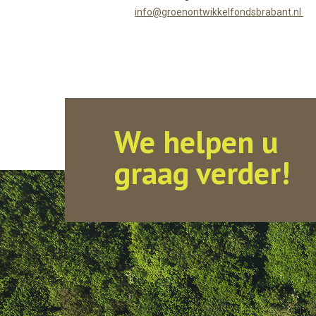
info@groenontwikkelfondsbrabant.nl
We helpen u
graag verder!