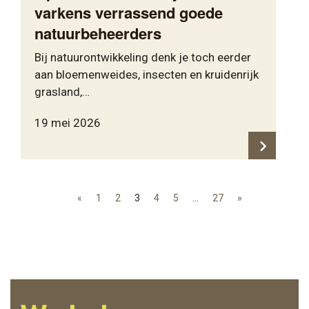
varkens verrassend goede
natuurbeheerders
Bij natuurontwikkeling denk je toch eerder
aan bloemenweides, insecten en kruidenrijk
grasland,…
19 mei 2026
«
1
2
3
4
5
…
27
»